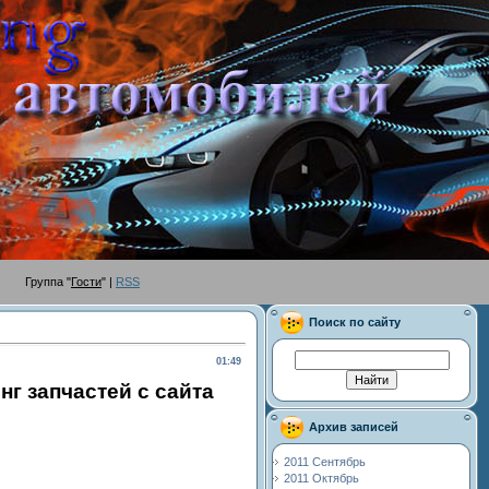
руппа "
Гости
" |
RSS
Поиск по сайту
01:49
г запчастей с сайта
Архив записей
2011 Сентябрь
2011 Октябрь