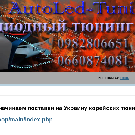
шли как
Гость
Г
ачинаем поставки на Украину корейских тюнин
hop/
main/index.php