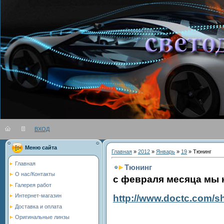
ВХОД
Вы во
Меню сайта
Главная
»
2012
»
Январь
»
19
» Тюнинг
Главная
Тюнинг
О нас/Контакты
с февраля месяца мы н
Галерея работ
Интернет-магазин
http://www.doctc.com/s
Доставка и оплата
Оригинальные линзы