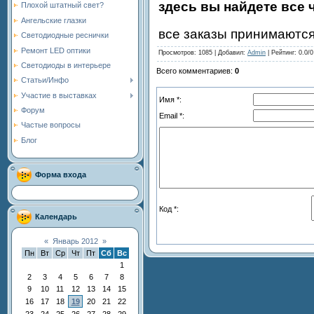
здесь вы найдете все
Плохой штатный свет?
Ангельские глазки
все заказы принимаются
Светодиодные реснички
Ремонт LED оптики
Просмотров
: 1085 |
Добавил
:
Admin
|
Рейтинг
:
0.0
/
0
Светодиоды в интерьере
Всего комментариев
:
0
Статьи/Инфо
Участие в выставках
Имя *:
Форум
Email *:
Частые вопросы
Блог
Форма входа
Код *:
Календарь
«
Январь 2012
»
Пн
Вт
Ср
Чт
Пт
Сб
Вс
1
2
3
4
5
6
7
8
9
10
11
12
13
14
15
16
17
18
19
20
21
22