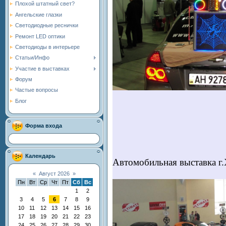
Плохой штатный свет?
Ангельские глазки
Светодиодные реснички
Ремонт LED оптики
Светодиоды в интерьере
Статьи/Инфо
Участие в выставках
Форум
Частые вопросы
Блог
Форма входа
Календарь
Автомобильная выставка г
«
Август 2026
»
Пн
Вт
Ср
Чт
Пт
Сб
Вс
1
2
3
4
5
6
7
8
9
10
11
12
13
14
15
16
17
18
19
20
21
22
23
24
25
26
27
28
29
30