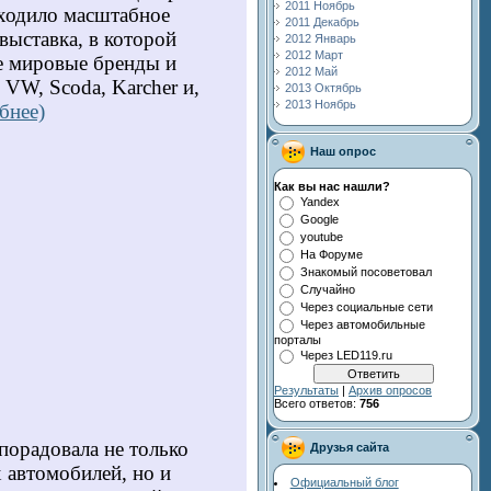
2011 Ноябрь
оходило масштабное
2011 Декабрь
выставка, в которой
2012 Январь
2012 Март
е мировые бренды и
2012 Май
 VW, Scoda, Karcher и,
2013 Октябрь
2013 Ноябрь
бнее)
Наш опрос
Как вы нас нашли?
Yandex
Google
youtube
На Форуме
Знакомый посоветовал
Случайно
Через социальные сети
Через автомобильные
порталы
Через LED119.ru
Результаты
|
Архив опросов
Всего ответов:
756
орадовала не только
Друзья сайта
 автомобилей, но и
Официальный блог