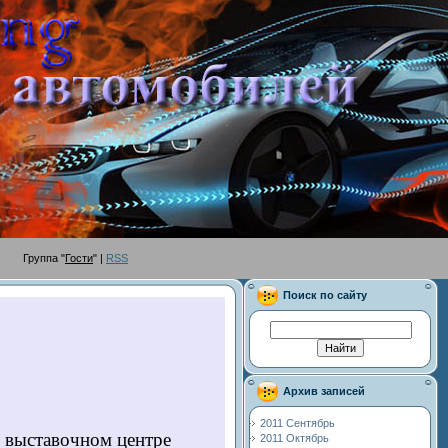
руппа "
Гости
" |
RSS
Поиск по сайту
Архив записей
2011 Сентябрь
в выставочном центре
2011 Октябрь