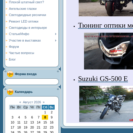
Плохой штатный свет?
Ангельские глазки
Светодиодные реснички
Ремонт LED оптики
Тюнинг оптики м
Светодиоды в интерьере
Статьи/Инфо
Участие в выставках
Форум
Частые вопросы
Блог
Форма входа
Suzuki GS-500 E
Календарь
«
Август 2026
»
Пн
Вт
Ср
Чт
Пт
Сб
Вс
1
2
3
4
5
6
7
8
9
10
11
12
13
14
15
16
17
18
19
20
21
22
23
24
25
26
27
28
29
30