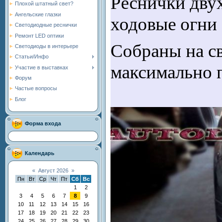
Реснички двух
Плохой штатный свет?
Ангельские глазки
ходовые огни 
Светодиодные реснички
Ремонт LED оптики
Собраны на с
Светодиоды в интерьере
Статьи/Инфо
максимально 
Участие в выставках
Форум
Частые вопросы
Блог
Форма входа
Календарь
«
Август 2026
»
Пн
Вт
Ср
Чт
Пт
Сб
Вс
1
2
3
4
5
6
7
8
9
10
11
12
13
14
15
16
17
18
19
20
21
22
23
24
25
26
27
28
29
30