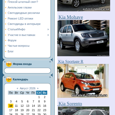
Плохой штатный свет?
Ангельские глазки
Светодиодные реснички
Kia Mohave
Ремонт LED оптики
Светодиоды в интерьере
Статьи/Инфо
Участие в выставках
Форум
Частые вопросы
Блог
Kia Sportage R
Форма входа
Календарь
«
Август 2026
»
Пн
Вт
Ср
Чт
Пт
Сб
Вс
1
2
3
4
5
6
7
8
9
Kia Sorento
10
11
12
13
14
15
16
17
18
19
20
21
22
23
24
25
26
27
28
29
30