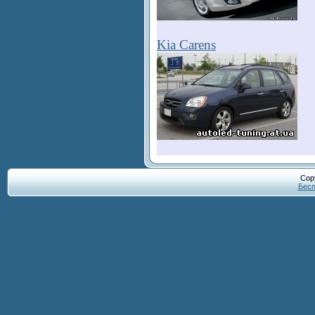
Kia Carens
Cop
Бесп