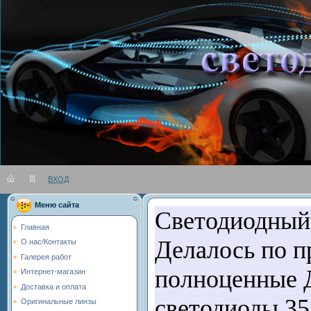
ВХОД
Вы во
Меню сайта
Светодиодный
Главная
Делалось по п
О нас/Контакты
Галерея работ
полноценные 
Интернет-магазин
Доставка и оплата
светодиоды 35
Оригинальные линзы