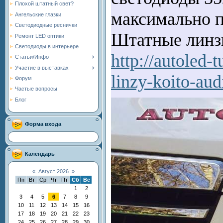
Плохой штатный свет?
максимально п
Ангельские глазки
Светодиодные реснички
Штатные линзы
Ремонт LED оптики
Светодиоды в интерьере
http://autoled-
Статьи/Инфо
Участие в выставках
linzy-koito-aud
Форум
Частые вопросы
Блог
Форма входа
Календарь
«
Август 2026
»
Пн
Вт
Ср
Чт
Пт
Сб
Вс
1
2
3
4
5
6
7
8
9
10
11
12
13
14
15
16
17
18
19
20
21
22
23
24
25
26
27
28
29
30