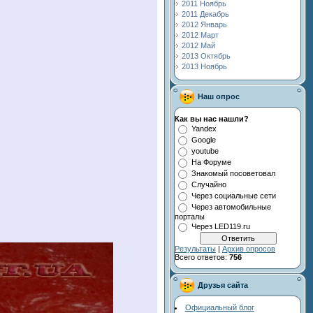
2011 Ноябрь
2011 Декабрь
2012 Январь
2012 Март
2012 Май
2013 Октябрь
2013 Ноябрь
Наш опрос
Как вы нас нашли?
Yandex
Google
youtube
На Форуме
Знакомый посоветовал
Случайно
Через социальные сети
Через автомобильные
порталы
Через LED119.ru
Результаты
|
Архив опросов
Всего ответов:
756
Друзья сайта
Официальный блог