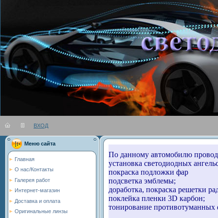
ВХОД
Вы во
Меню сайта
По данному автомобилю провод
Главная
установка светодиодных ангельс
О нас/Контакты
покраска подложки фар
подсветка эмблемы;
Галерея работ
доработка, покраска решетки ра
Интернет-магазин
поклейка пленки 3D карбон;
Доставка и оплата
тонирование противотуманных 
Оригинальные линзы