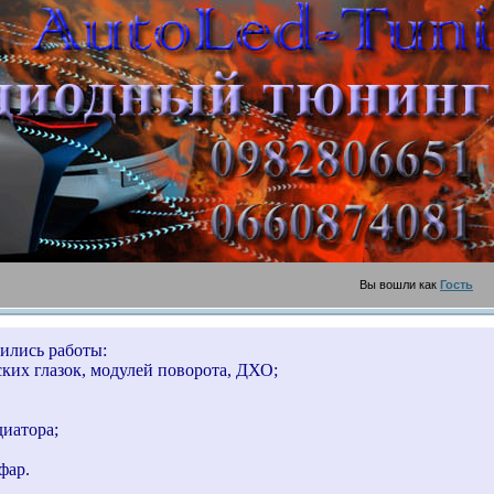
шли как
Гость
Г
ились работы:
ких глазок, модулей поворота, ДХО;
диатора;
фар.