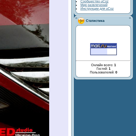
Сообщество uCoz
Мир развлечений
Инструкции для uCoz
Статистика
Онлайн всего:
1
Гостей:
1
Пользователей:
0