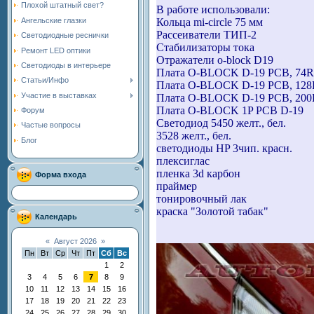
Плохой штатный свет?
В работе использовали:
Ангельские глазки
Кольца mi-circle 75 мм
Рассеиватели ТИП-2
Светодиодные реснички
Стабилизаторы тока
Ремонт LED оптики
Отражатели o-block D19
Светодиоды в интерьере
Плата O-BLOCK D-19 PCB, 74R
Статьи/Инфо
Плата O-BLOCK D-19 PCB, 128
Участие в выставках
Плата O-BLOCK D-19 PCB, 200
Плата O-BLOCK 1P PCB D-19
Форум
Светодиод 5450 желт., бел.
Частые вопросы
3528 желт., бел.
Блог
светодиоды HP 3чип. красн.
плексиглас
пленка 3d карбон
Форма входа
праймер
тонировочный лак
краска "Золотой табак"
Календарь
«
Август 2026
»
Пн
Вт
Ср
Чт
Пт
Сб
Вс
1
2
3
4
5
6
7
8
9
10
11
12
13
14
15
16
17
18
19
20
21
22
23
24
25
26
27
28
29
30