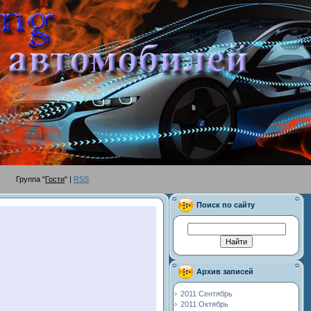
руппа "
Гости
" |
RSS
Поиск по сайту
Архив записей
2011 Сентябрь
2011 Октябрь